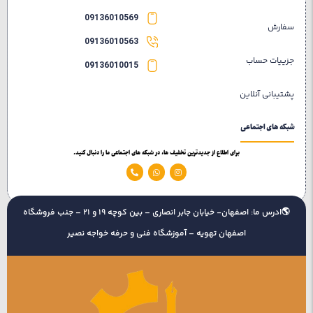
09136010569
سفارش
09136010563
جزییات حساب
09136010015
پشتیبانی آنلاین
شبکه های اجتماعی
برای اطلاع از جدیدترین تخفیف ها، در شبکه های اجتماعی ما را دنبال کنید.
🌎ادرس ما: اصفهان- خیابان جابر انصاری – بین کوچه 19 و 21 – جنب فروشگاه
اصفهان تهویه – آموزشگاه فنی و حرفه خواجه نصیر