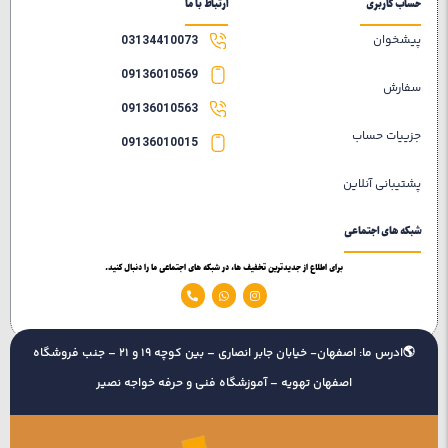
حساب کاربری
ارتباط با ما
پیشخوان
03134410073
09136010569
سفارش
09136010563
جزییات حساب
09136010015
پشتیبانی آنلاین
شبکه های اجتماعی
برای اطلاع از جدیدترین تخفیف ها، در شبکه های اجتماعی ما را دنبال کنید.
🌎ادرس ما: اصفهان- خیابان جابر انصاری – بین کوچه 19 و 21 – جنب فروشگاه
اصفهان تهویه – آموزشگاه فنی و حرفه خواجه نصیر