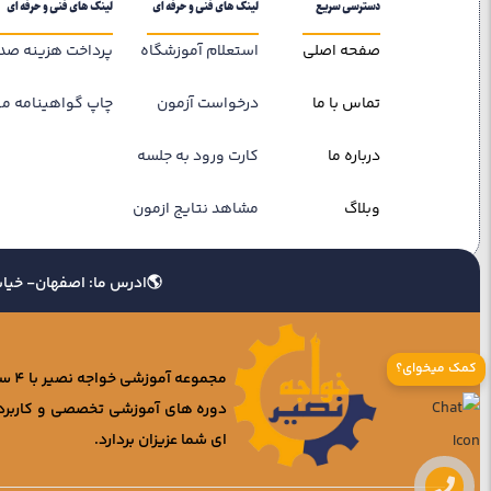
دسترسی سریع
لینک های فنی و حرفه ای
لینک های فنی و حرفه ای
صفحه اصلی
استعلام آموزشگاه
پرداخت هزینه صدو
تماس با ما
درخواست آزمون
چاپ گواهینامه مه
درباره ما
کارت ورود به جلسه
وبلاگ
مشاهد نتایج ازمون
🌎ادرس ما: اصفهان- خیابان جابر انصاری – بین کوچه 19 و 21
کمک میخوای؟
مجم
دوره های آموزشی تخصصی و کاربردی
ای شما عزیزان بردارد.