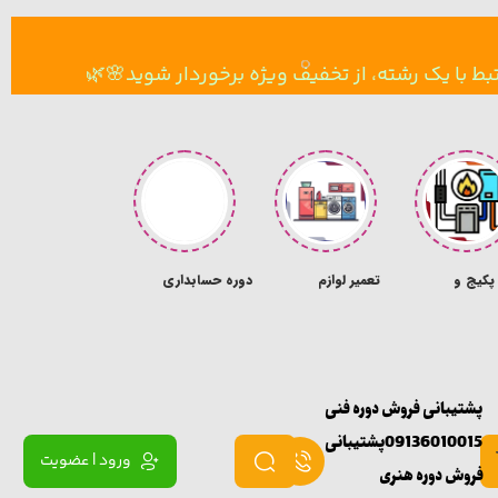
 با یک رشته، از تخفیف ویژه برخوردار شوید🌸🌿
پکیج و
تعمیر لوازم
دوره حسابداری
دوره تکنسین
پلیت
خانگی
داروخانه
پشتیبانی فروش دوره فنی
09136010015
پشتیبانی
ورود | عضویت
فروش
دوره هنری