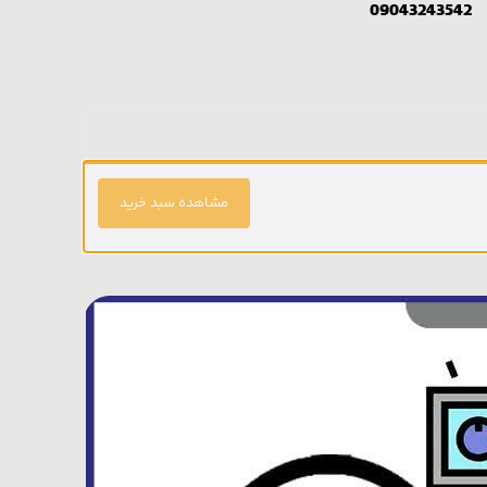
09043243542
مشاهده سبد خرید