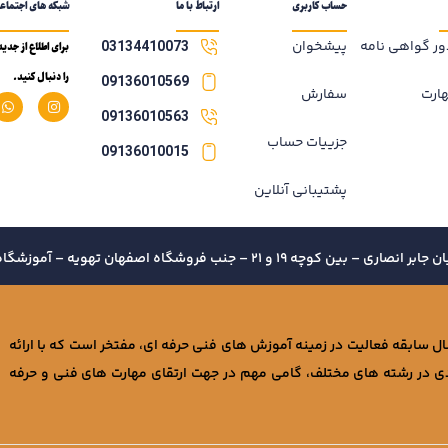
حساب کاربری
ارتباط با ما
شبکه های اجتماع
ر گواهی نامه
پیشخوان
03134410073
برای اطلاع از جد
را دنبال کنید.
09136010569
ارت
سفارش
09136010563
جزییات حساب
09136010015
پشتیبانی آنلاین
 – جنب فروشگاه اصفهان تهویه – آموزشگاه فنی و حرفه خواجه نصیر
وعه آموزشی خواجه نصیر با 4 سال سابقه فعالیت در زمینه آموزش های فنی حرفه ای، مفتخر است که با ارائه
 در رشته های مختلف، گامی مهم در جهت ارتقای مهارت های فنی و حرفه