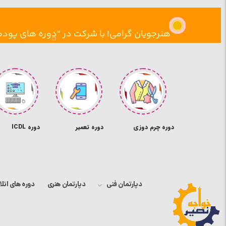
هنرجویان گرامی! با شرکت در "دوره های پودم
 تزریقات ،
دوره چرم دوزی
دوره تعمیر
دوره ICDL
هیاری ،
موبایل
انسمان
دپارتمان فنی
دپارتمان هنری
دوره های انلا