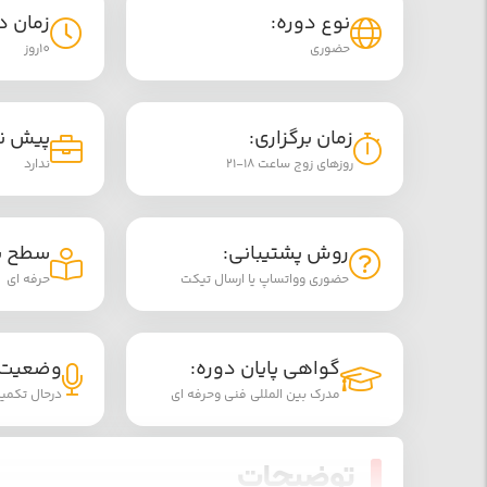
نوع دوره:
زمان د
حضوری
10روز
زمان برگزاری:
پیش نی
روزهای زوج ساعت 18-21
ندارد
روش پشتیبانی:
سطح بر
حضوری وواتساپ یا ارسال تیکت
حرفه ای
گواهی پایان دوره:
وضعیت 
مدرک بین المللی فنی وحرفه ای
درحال تکمی
توضیحات