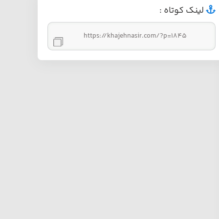
لينک کوتاه :