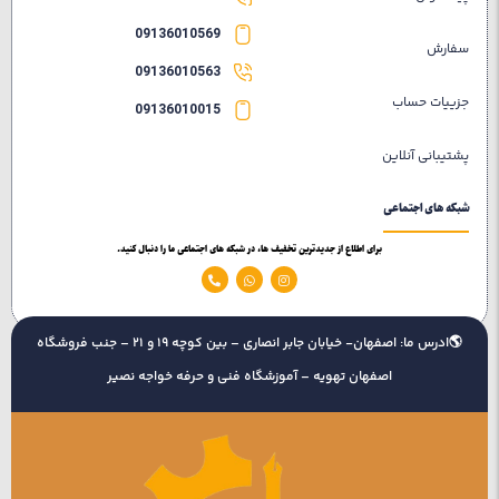
09136010569
سفارش
09136010563
جزییات حساب
09136010015
پشتیبانی آنلاین
شبکه های اجتماعی
برای اطلاع از جدیدترین تخفیف ها، در شبکه های اجتماعی ما را دنبال کنید.
🌎ادرس ما: اصفهان- خیابان جابر انصاری – بین کوچه 19 و 21 – جنب فروشگاه
اصفهان تهویه – آموزشگاه فنی و حرفه خواجه نصیر