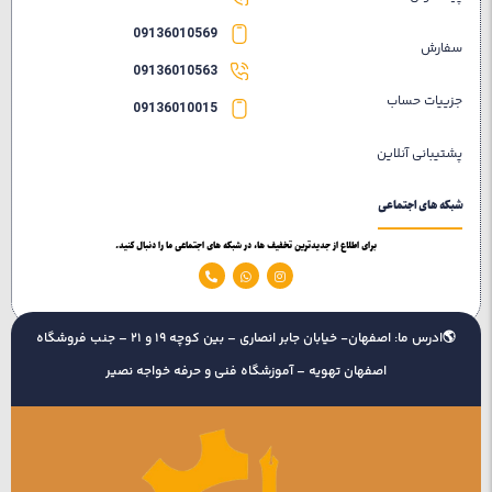
09136010569
سفارش
09136010563
جزییات حساب
09136010015
پشتیبانی آنلاین
شبکه های اجتماعی
برای اطلاع از جدیدترین تخفیف ها، در شبکه های اجتماعی ما را دنبال کنید.
🌎ادرس ما: اصفهان- خیابان جابر انصاری – بین کوچه 19 و 21 – جنب فروشگاه
اصفهان تهویه – آموزشگاه فنی و حرفه خواجه نصیر