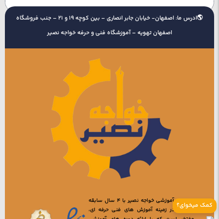
آسیب
عمقی
:اگر صدمه جدی وارد شود صافکار از نوع صافکاری
🌎ادرس ما: اصفهان- خیابان جابر انصاری – بین کوچه 19 و 21 – جنب فروشگاه
با رنگ استفاده می کند.
اصفهان تهویه – آموزشگاه فنی و حرفه خواجه نصیر
انواع صافکاری خورد عبارتند از:
1.
صافکاری
سنتی
:
در این نوع صافکاری از ابزار صافکاری و لوازم مکانیکی برای
صاف کردن بدنه خودرو استفاده می شود.در این نوع صافکاری
اکثر مواقع صافکاری با رنگ در می آید.
2.صافکاری با دستگاه مکش:
مجموعه آموزشی خواجه نصیر با 4 سال سابقه
کمک میخوای؟
فعالیت در زمینه آموزش های فنی حرفه ای،