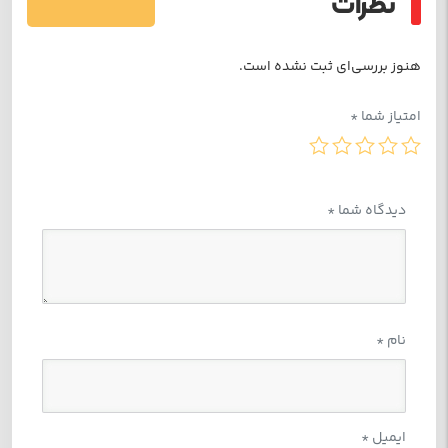
نظرات
فرستادن دیدگاه
هنوز بررسی‌ای ثبت نشده است.
00:00
00:00
1.
کارگاه صافکاری آموزشگاه
1:28
امتیاز شما
*
فواید شرکت در دوره‌های صافکاری سنتی و PDR
دیدگاه شما
*
⦁
یادگیری مهارت‌های فنی
: هنرجویان در این دوره‌ها با اصول و
تکنیک‌های صافکاری آشنا می‌شوند. این شامل یادگیری
استفاده از ابزارهای مختلف، جوشکاری، برشکاری، و تکنیک‌های
نام
*
خاص صافکاری بدون رنگ است.
⦁
کسب
درآمد
بالا
: با توجه به افزایش تقاضا برای خدمات
ایمیل
*