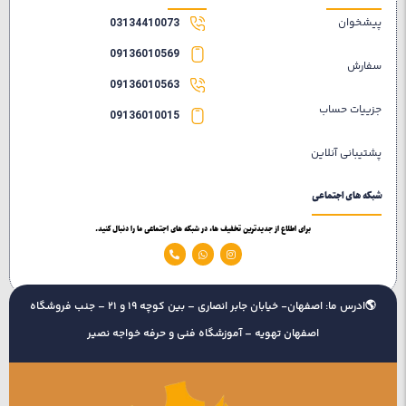
پیشخوان
03134410073
09136010569
سفارش
09136010563
جزییات حساب
09136010015
پشتیبانی آنلاین
شبکه های اجتماعی
برای اطلاع از جدیدترین تخفیف ها، در شبکه های اجتماعی ما را دنبال کنید.
🌎ادرس ما: اصفهان- خیابان جابر انصاری – بین کوچه 19 و 21 – جنب فروشگاه
اصفهان تهویه – آموزشگاه فنی و حرفه خواجه نصیر