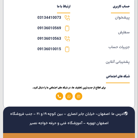
حساب کاربری
ارتباط با ما
پیشخوان
03134410073
09136010569
سفارش
09136010563
جزییات حساب
09136010015
پشتیبانی آنلاین
شبکه های اجتماعی
برای اطلاع از جدیدترین تخفیف ها، در شبکه های اجتماعی ما را دنبال کنید.
🌎ادرس ما: اصفهان- خیابان جابر انصاری – بین کوچه 19 و 21 – جنب فروشگاه
اصفهان تهویه – آموزشگاه فنی و حرفه خواجه نصیر