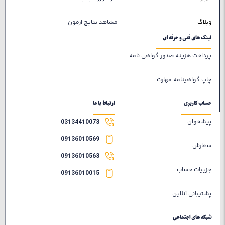
وبلاگ
مشاهد نتایج ازمون
لینک های فنی و حرفه ای
پرداخت هزینه صدور گواهی نامه
چاپ گواهینامه مهارت
حساب کاربری
ارتباط با ما
پیشخوان
03134410073
09136010569
سفارش
09136010563
جزییات حساب
09136010015
پشتیبانی آنلاین
شبکه های اجتماعی