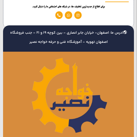
برای اطلاع از جدیدترین تخفیف ها، در شبکه های اجتماعی ما را دنبال کنید.
🌎ادرس ما: اصفهان- خیابان جابر انصاری – بین کوچه 19 و 21 – جنب فروشگاه
اصفهان تهویه – آموزشگاه فنی و حرفه خواجه نصیر