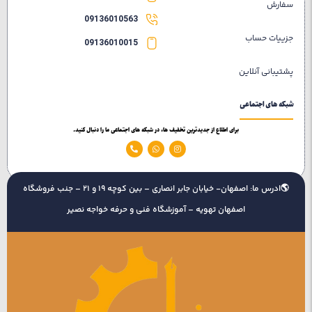
سفارش
09136010563
جزییات حساب
09136010015
پشتیبانی آنلاین
شبکه های اجتماعی
برای اطلاع از جدیدترین تخفیف ها، در شبکه های اجتماعی ما را دنبال کنید.
🌎ادرس ما: اصفهان- خیابان جابر انصاری – بین کوچه 19 و 21 – جنب فروشگاه
اصفهان تهویه – آموزشگاه فنی و حرفه خواجه نصیر