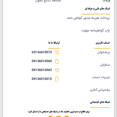
وبلاگ
مشاهد نتایج ازمون
لینک های فنی و حرفه ای
پرداخت هزینه صدور گواهی نامه
چاپ گواهینامه مهارت
حساب کاربری
ارتباط با ما
پیشخوان
03134410073
09136010569
سفارش
09136010563
جزییات حساب
09136010015
پشتیبانی آنلاین
شبکه های اجتماعی
برای اطلاع از جدیدترین تخفیف ها، در شبکه های اجتماعی ما را دنبال کنید.