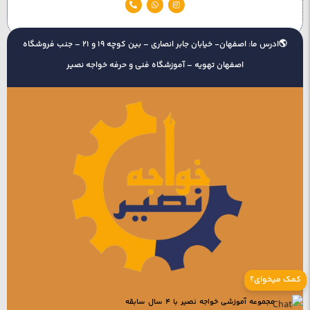
🌎ادرس ما: اصفهان- خیابان جابر انصاری – بین کوچه 19 و 21 – جنب فروشگاه
اصفهان تهویه – آموزشگاه فنی و حرفه خواجه نصیر
کمک میخوای؟
مجموعه آموزشی خواجه نصیر با 4 سال سابقه