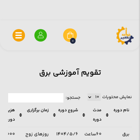
0
تقویم آموزشی برق
نمایش محتویات
جستجو:
نام دوره
مدت
شروع دوره
زمان برگزاری
هزینه
دوره
دوره(توم
نام دوره
مدت
شروع دوره
زمان برگزاری
هزینه
برق
60ساعت
1404/5/6
روزهای زوج
000000