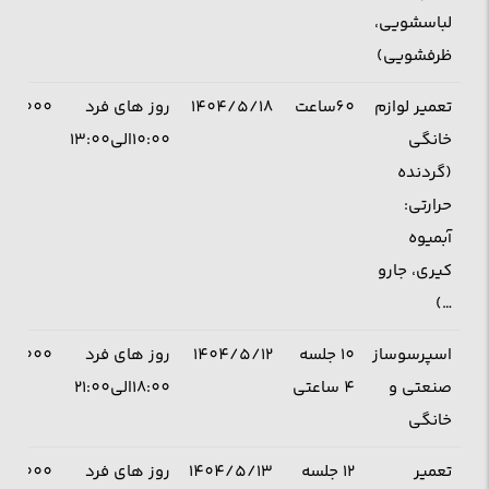
لباسشویی،
ظرفشویی)
تعمیر لوازم
60ساعت
1404/5/18
روز های فرد
600,000
خانگی
10:00الی13:00
(گردنده
حرارتی:
آبمیوه
کیری، جارو
…)
اسپرسوساز
10 جلسه
1404/5/12
روز های فرد
000000
صنعتی و
4 ساعتی
18:00الی21:00
خانگی
تعمیر
12 جلسه
1404/5/13
روز های فرد
000000